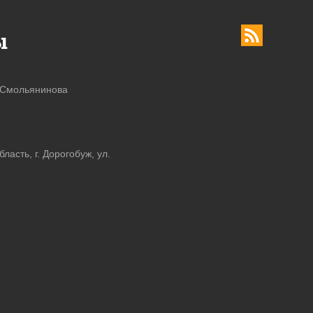
ы
 Смольянинова
асть, г. Дорогобуж, ул.