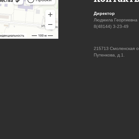
Директор
Людмила Георгиевна
8(48144) 3-23-49
215713 Смоленская обл
Путенкова, д.1.