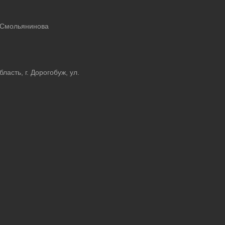
 Смольянинова
асть, г. Дорогобуж, ул.