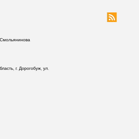
 Смольянинова
асть, г. Дорогобуж, ул.