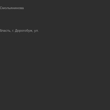
 Смольянинова
асть, г. Дорогобуж, ул.