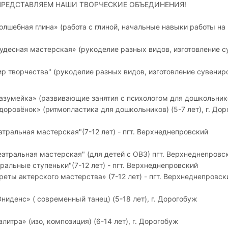
ПРЕДСТАВЛЯЕМ НАШИ ТВОРЧЕСКИЕ ОБЪЕДИНЕНИЯ!
лшебная глина» (работа с глиной, начальные навыки работы на 
десная мастерская» (рукоделие разных видов, изготовление сув
р творчества" (рукоделие разных видов, изготовление сувениров
зумейка» (развивающие занятия с психологом для дошкольников
оровёнок» (ритмопластика для дошкольников) (5-7 лет), г. До
тральная мастерская"(7-12 лет) - пгт. Верхнеднепровский
атральная мастерская" (для детей с ОВЗ) пгт. Верхнеднепровс
тральные ступеньки"(7-12 лет) - пгт. Верхнеднепровский
реты актерского мастерства» (7-12 лет) -
пгт. Верхнеднепровск
иденс» ( современный танец) (5-18 лет), г. Дорогобуж
литра» (изо, композиция) (6-14 лет), г. Дорогобуж