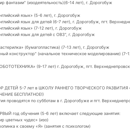
р фантазии" (изодеятельность)(6-14 лет), г. Дорогобуж
глийский язык» (5-6 лет), г. Дорогобуж
глийский язык для детей (6-7 лет), г. Дорогобуж, пгт. Верхнед
глийский язык» (7-12 лет), г. Дорогобуж
глийский язык для детей с ОВЗ", г. Дорогобуж
стерилка» (бумагопластика) (7-13 лет), г. Дорогобуж
ый конструктор" (начальное техническое моделирование) (7-12
ОБОТОТЕХНИКА» (9-17 лет) г. Дорогобуж, пгт. Верхнеднепровс
Р ДЕТЕЙ 5-7 лет в ШКОЛУ РАННЕГО ТВОРЧЕСКОГО РАЗВИТИЯ «
ЧЕНИЕ БЕСПЛАТНОЕ!)
тия проводятся по субботам в г. Дорогобуже
и пгт. Верхнеднеп
РВЫЙ год обучения (5-6 лет) включает следующие занятия:
Мир цветных чудес» (изо)
Тропинка к своему «Я» (занятия с психологом)