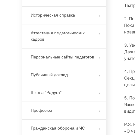
Теат
Историческая справка
2. П
Пока
нрав
Аттестация педагогических
кадров
3. У
Даже
Персональные сайты педагогов
учатс
4. П
Публичный доклад
Секц
целы
Школа "Радуга"
5. П
Язык
Профсоюз
види
P.S. 
Гражданская оборона и ЧС
«О ч