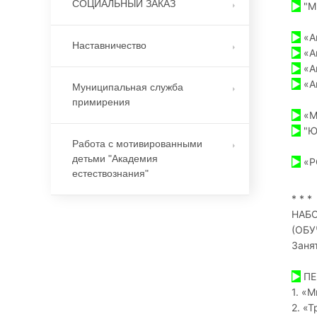
СОЦИАЛЬНЫЙ ЗАКАЗ
►
"Ми
►
«Ан
Наставничество
►
«Ан
►
«Ан
►
«Ан
Муниципальная служба
примирения
►
«Ма
►
"Юн
Работа с мотивированными
детьми "Академия
►
«Р
естествознания"
* * *
НАБО
(ОБУ
Заня
►
ПЕ
1. «
2. «