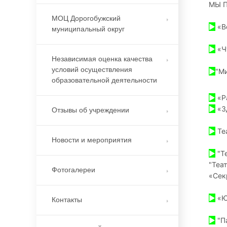
МЫ 
МОЦ Дорогобужский
►
«Во
муниципальный округ
►
«Чу
Независимая оценка качества
условий осуществления
►
"Ми
образовательной деятельности
►
«Ра
►
«Зд
Отзывы об учреждении
►
Теа
Новости и мероприятия
►
"Те
"Теа
Фотогалереи
«Сек
►
«Юн
Контакты
►
"Па