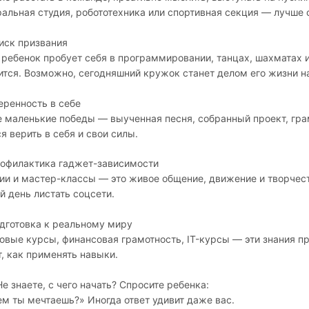
ральная студия, робототехника или спортивная секция — лучше 
оиск призвания
 ребенок пробует себя в программировании, танцах, шахматах ил
ится. Возможно, сегодняшний кружок станет делом его жизни н
веренность в себе
 маленькие победы — выученная песня, собранный проект, гра
я верить в себя и свои силы.
рофилактика гаджет-зависимости
ии и мастер-классы — это живое общение, движение и творчеств
й день листать соцсети.
одготовка к реальному миру
овые курсы, финансовая грамотность, IT-курсы — эти знания при
т, как применять навыки.
Не знаете, с чего начать? Спросите ребенка:
ем ты мечтаешь?» Иногда ответ удивит даже вас.