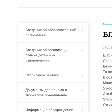
Главна
Сведения об образовательной
Б
организации
27.01.
Сведения об организации
БЛО
отдыха детей и их
оздоровлении
Скво
Вечн
Та в
Расписание занятий
В ос
Мале
Я но
Документы для приёма в
Это 
творческое объединение
Это 
Ольг
Информация об учреждении