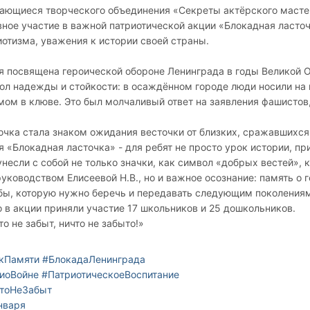
ающиеся творческого объединения «Секреты актёрского мастер
вное участие в важной патриотической акции «Блокадная ласточ
иотизма, уважения к истории своей страны.
я посвящена героической обороне Ленинграда в годы Великой 
ол надежды и стойкости: в осаждённом городе люди носили на
мом в клюве. Это был молчаливый ответ на заявления фашистов,
очка стала знаком ожидания весточки от близких, сражавшихся
я «Блокадная ласточка» - для ребят не просто урок истории,
пр
унесли с собой не только значки, как символ «добрых вестей», 
руководством Елисеевой Н.В., но и важное осознание: память о
бы, которую нужно беречь и передавать следующим поколения
о в акции приняли участие 17 школьников и 25 дошкольников.
о не забыт, ничто не забыто!»
кПамяти
#БлокадаЛенинграда
иоВойне
#ПатриотическоеВоспитание
тоНеЗабыт
нваря