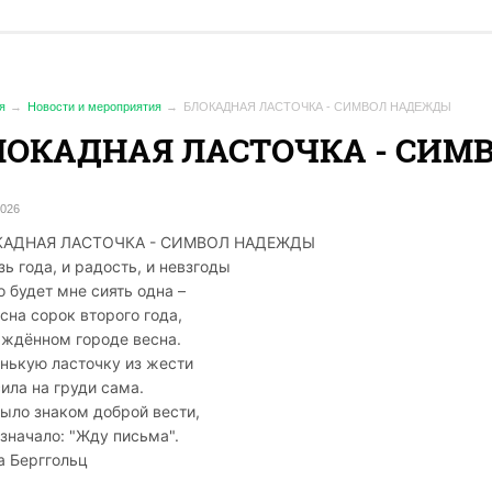
я
Новости и мероприятия
БЛОКАДНАЯ ЛАСТОЧКА - СИМВОЛ НАДЕЖДЫ
ЛОКАДНАЯ ЛАСТОЧКА - СИ
2026
КАДНАЯ ЛАСТОЧКА - СИМВОЛ НАДЕЖДЫ
зь года, и радость, и невзгоды
о будет мне сиять одна –
есна сорок второго года,
аждённом городе весна.
нькую ласточку из жести
сила на груди сама.
было знаком доброй вести,
означало: "Жду письма".
а Берггольц