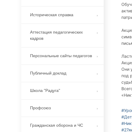
Обуч
акти
Историческая справка
патр
Акци
Аттестация педагогических
симв
кадров
пись
Персональные сайты педагогов
Ласт
Акци
Они 
Публичный доклад
под 
судь
Всег
Школа "Радуга"
«Никт
Профсоюз
#Уро
#Дет
#Ник
Гражданская оборона и ЧС
#27я