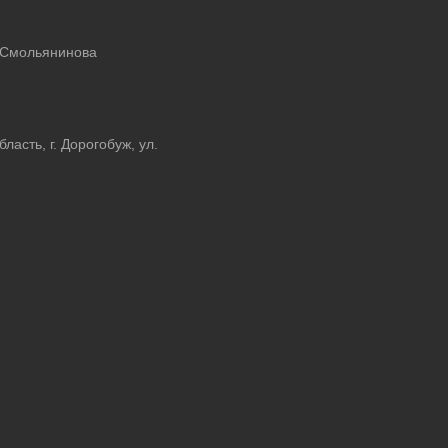
 Смольянинова
асть, г. Дорогобуж, ул.