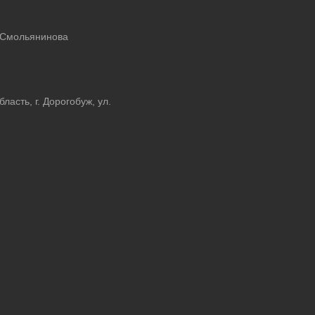
 Смольянинова
асть, г. Дорогобуж, ул.