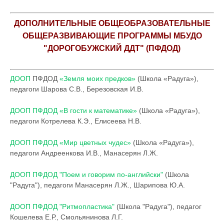
ДОПОЛНИТЕЛЬНЫЕ ОБЩЕОБРАЗОВАТЕЛЬНЫЕ
ОБЩЕРАЗВИВАЮЩИЕ ПРОГРАММЫ МБУДО
"ДОРОГОБУЖСКИЙ ДДТ" (ПФДОД)
ДООП
ПФДОД
«Земля моих предков»
(Школа «Радуга»),
педагоги Шарова С.В., Березовская И.В.
ДООП ПФДОД «В гости к математике»
(Школа «Радуга»),
педагоги Котрелева К.Э., Елисеева Н.В.
ДООП ПФДОД «Мир цветных чудес»
(Школа «Радуга»),
педагоги Андреенкова И.В., Манасерян Л.Ж.
ДООП ПФДОД "Поем и говорим по-английски"
(Школа
"Радуга"), педагоги Манасерян Л.Ж., Шарипова Ю.А.
ДООП ПФДОД "Ритмопластика"
(Школа "Радуга"), педагог
Кошелева Е.Р., Смольянинова Л.Г.