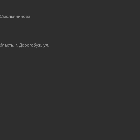
 Смольянинова
асть, г. Дорогобуж, ул.