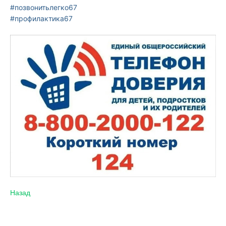
#позвонитьлегко67
#профилактика67
Назад